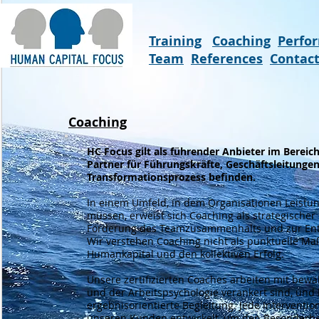
Training
Coaching
Perfo
Team
References
Contac
Coaching
HC Focus gilt als führender Anbieter im Bereic
Partner für Führungskräfte, Geschäftsleitungen
Transformationsprozess befinden.
In einem Umfeld, in dem Organisationen Leistu
müssen, erweist sich Coaching als strategische
Förderung des Teamzusammenhalts und zur Entwi
Wir verstehen Coaching nicht als punktuelle Ma
Humankapital und den kollektiven Erfolg.
Unsere zertifizierten Coaches arbeiten mit bew
und der Arbeitspsychologie verankert sind, und 
ergebnisorientierte Begleitung. Jede Interventi
unseren Kunden entwickelt, um den Besonderheite