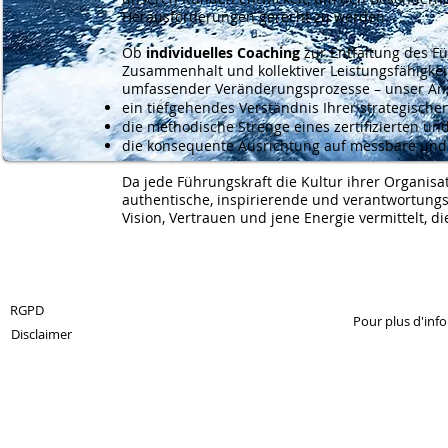
Herausforderungen gerecht zu werden.
Ob
individuelles Coaching
zur Entfaltung des F
Zusammenhalt und kollektiver Leistungsfähigke
umfassender Veränderungsprozesse – unser Ansa
ein tiefgehendes Verständnis Ihrer strategisch
die methodische Strenge eines zertifizierten un
die konsequente Ausrichtung auf messbare und
Da jede Führungskraft die Kultur ihrer Organisa
authentische, inspirierende und verantwortungs
Vision, Vertrauen und jene Energie vermittelt, 
© 2013 by 360Crossmedia.
RGPD
Pour plus d'inf
Disclaimer