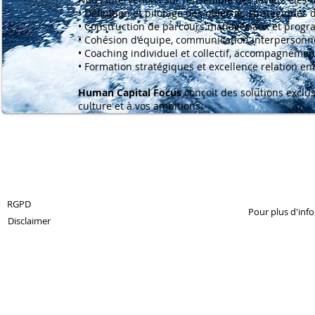
• Définition et pilotage des objectifs stratégiques
• Construction de parcours managériaux et progr
• Cohésion d’équipe, communication interpersonnell
• Coaching individuel et collectif, accompagneme
• Formation stratégiques et excellence relation en
Human Capital Focus
conçoit des solutions exclus
culture et à vos ambitions.
© 2013 by 360Crossmedia.
RGPD
Pour plus d'inf
Disclaimer