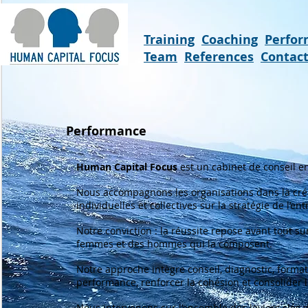
Training
Coaching
Perfo
Team
References
Contac
Performance
Human Capital Focus
est un cabinet de conseil e
Nous accompagnons les organisations dans la créa
individuelles et collectives sur la stratégie de l’ent
Notre conviction : la réussite repose avant tout s
femmes et des hommes qui la composent.
Notre approche intègre conseil, diagnostic, form
performance, renforcer la cohésion et consolider 
Nous intervenons sur l’ensemble des leviers clé