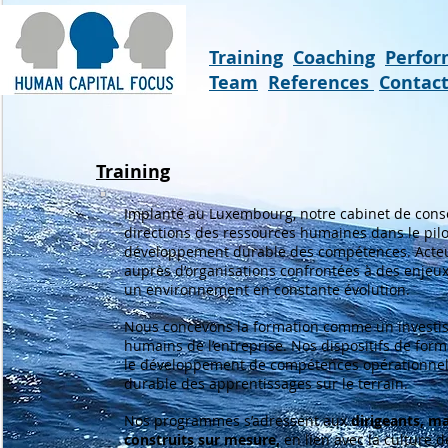
Training
Coaching
Perfo
Team
References
Contac
Training
Implanté au Luxembourg, notre cabinet de conse
directions des ressources humaines dans le pilo
développement durable des compétences. Acteu
auprès d’organisations confrontées à des enjeux 
un environnement en constante évolution.
Nous concevons la formation comme un investiss
humains de l’entreprise. Nos dispositifs de forma
le développement de compétences opérationnelle
durable des apprentissages sur le terrain.
Nos programmes s’adressent aux
dirigeants, m
construits sur mesure,
en lien avec la culture de