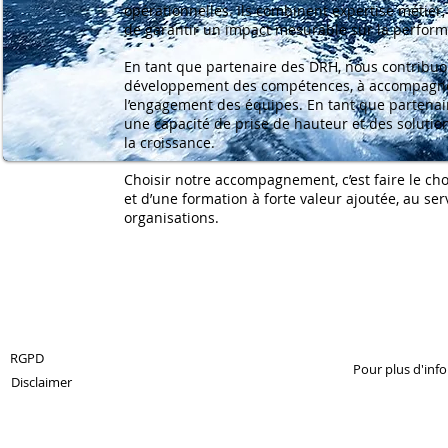
opérationnelles. Ils combinent expertise métie
de garantir un impact mesurable sur la performan
En tant que partenaire des DRH, nous contribuo
développement des compétences, à accompagner 
l’engagement des équipes. En tant que partenair
une capacité de prise de hauteur et des solutio
la croissance.
Choisir notre accompagnement, c’est faire le c
et d’une formation à forte valeur ajoutée, au se
organisations.
© 2013 by 360Crossmedia.
RGPD
Pour plus d'inf
Disclaimer